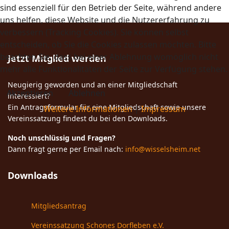
sind essenziell für den Betrieb der Seite, während andere
uns helfen, diese Website und die Nutzererfahrung zu
verbessern (Tracking Cookies). Sie können selbst
entscheiden, ob Sie die Cookies zulassen möchten. Bitte
beachten Sie, dass bei einer Ablehnung womöglich nicht
Jetzt Mitglied werden
mehr alle Funktionalitäten der Seite zur Verfügung stehen.
Neugierig geworden und an einer Mitgliedschaft
Akzeptieren
Ablehnen
interessiert?
Ein Antragsformular für eine Mitgliedschaft sowie unsere
Weitere Informationen
|
Impressum
Vereinssatzung findest du bei den Downloads.
Noch unschlüssig und Fragen?
Dann fragt gerne per Email nach:
info@wisselsheim.net
Downloads
Mitgliedsantrag
Vereinssatzung Schones Dorfleben e.V.