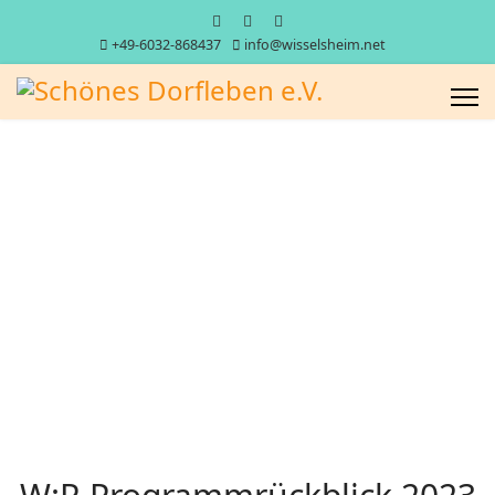
+49-6032-868437
info@wisselsheim.net