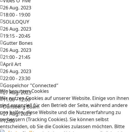
Vibes O‘ Five
26 Aug. 2023
18:00
-
19:00
SOLiLOQUY
26 Aug. 2023
19:15
-
20:45
Gutter Bones
26 Aug. 2023
21:00
-
21:45
April Art
26 Aug. 2023
22:00
-
23:30
Gospelchor "Connected"
Wir benutzen Cookies
27 Aug. 2023
Wir nutzen Cookies auf unserer Website. Einige von ihnen
11:00
-
12:00
sind essenziell für den Betrieb der Seite, während andere
Dünsberg Buam
uns helfen, diese Website und die Nutzererfahrung zu
27 Aug. 2023
verbessern (Tracking Cookies). Sie können selbst
12:00
-
entscheiden, ob Sie die Cookies zulassen möchten. Bitte