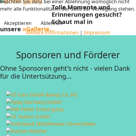
beachten Sie, dass bei einer Ablehnung womöglich nicht
Tolle Momente und
mehr alle Funktionalitäten der Seite zur Verfügung stehen.
Erinnerungen gesucht?
Schaut mal in
Akzeptieren
Ablehnen
unsere
»Gallerie...
Weitere Informationen
|
Impressum
Sponsoren und Förderer
Ohne Sponsoren geht's nicht - vielen Dank
für die Untertsützung...