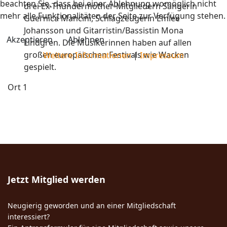
beachten Sie, dass bei einer Ablehnung womöglich nicht
drei Ex-Thundermother-Mitgliedern Sängerin
mehr alle Funktionalitäten der Seite zur Verfügung stehen.
Guernica Mancini, Schlagzeugerin Emlee
Johansson und Gitarristin/Bassistin Mona
Akzeptieren
Ablehnen
Lindgren. Die Musikerinnen haben auf allen
großen europäischen Festivals wie Wacken
Weitere Informationen
|
Impressum
gespielt.
Ort
1
Jetzt Mitglied werden
Neugierig geworden und an einer Mitgliedschaft
interessiert?