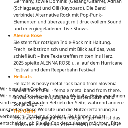
Germany, sowie Dominik (Gesang/Gitarre), Adrian
(Schlagzeug) und Olli (Keyboard). Die Band
verbindet Alternative Rock mit Pop-Punk-
Elementen und überzeugt mit druckvollem Sound
und energiegeladenen Live-Shows.
Alenna Rose
Sie steht für rotzigen Indie-Rock mit Haltung.
Frech, selbstironisch und mit Blick auf das, was
schiefläuft – ihre Texte treffen mitten ins Herz.
2025 spielte ALENNA ROSE u. a. auf dem Hurricane
Festival und dem Reeperbahn Festival
Hellcats
Hellcats is heavy metal rock band from Slovenia
Wir benutzen Cookies
and is the first all - female metal band from there.
Wir nutzen Cookies auf unserer Website. Einige von ihnen
It was formed in
Ljubljana by sisters Sasha and
sind essenziell für den Betrieb der Seite, während andere
Sonja Zagorc.
uns helfen, diese Website und die Nutzererfahrung zu
The Gems
verbessern (Tracking Cookies). Sie können selbst
Absoluter Highlight beim diesjährigen W:R ist das
entscheiden, ob Sie die Cookies zulassen möchten. Bitte
schwedische Rock-Trio THE GEMS (bestehend aus