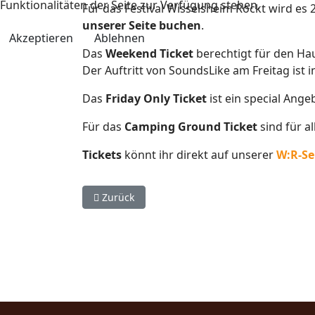
Funktionalitäten der Seite zur Verfügung stehen.
Für das Festival Wisselsheim Rockt wird es
unserer Seite buchen
.
Akzeptieren
Ablehnen
Das
Weekend Ticket
berechtigt für den Ha
Der Auftritt von SoundsLike am Freitag ist i
Das
Friday Only Ticket
ist ein special Ange
Für das
Camping Ground Ticket
sind für a
Tickets
könnt ihr direkt auf unserer
W:R-Se
Vorheriger Beitrag: Festivalrabatt Hotel Dolce
Zurück