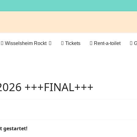
Wisselsheim Rockt
Tickets
Rent-a-toilet
G
 2026 +++FINAL+++
t gestartet!