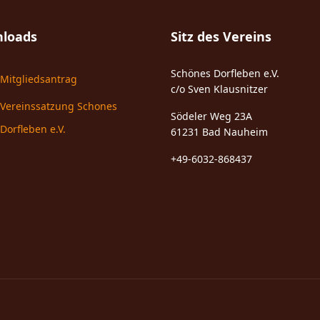
loads
Sitz des Vereins
Schönes Dorfleben e.V.
Mitgliedsantrag
c/o Sven Klausnitzer
Vereinssatzung Schones
Södeler Weg 23A
Dorfleben e.V.
61231 Bad Nauheim
+49-6032-868437