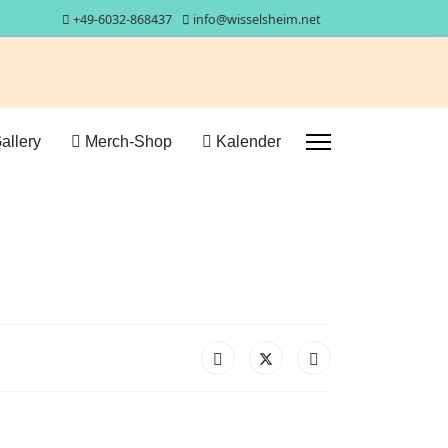
+49-6032-868437
info@wisselsheim.net
allery
Merch-Shop
Kalender