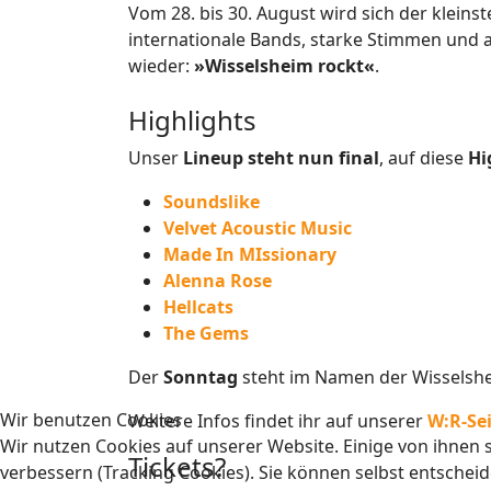
Vom 28. bis 30. August wird sich der kleins
internationale Bands, starke Stimmen und a
wieder:
»Wisselsheim rockt«
.
Highlights
Unser
Lineup steht nun final
, auf diese
Hi
Soundslike
Velvet Acoustic Music
Made In MIssionary
Alenna Rose
Hellcats
The Gems
Der
Sonntag
steht im Namen der Wisselsheim
Wir benutzen Cookies
Weitere Infos findet ihr auf unserer
W:R-Se
Wir nutzen Cookies auf unserer Website. Einige von ihnen s
Tickets?
verbessern (Tracking Cookies). Sie können selbst entscheid