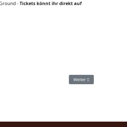
 Ground -
Tickets könnt ihr direkt auf
Nächster Beitrag: W:R erneu
Weiter