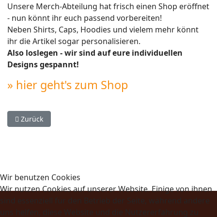
Unsere Merch-Abteilung hat frisch einen Shop eröffnet
- nun könnt ihr euch passend vorbereiten!
Neben Shirts, Caps, Hoodies und vielem mehr könnt
ihr die Artikel sogar personalisieren.
Also loslegen - wir sind auf eure individuellen
Designs gespannt!
» hier geht's zum Shop
Vorheriger Beitrag: Die Yplay-Vereinsaktion
Zurück
Wir benutzen Cookies
Wir nutzen Cookies auf unserer Website. Einige von ihnen
sind essenziell für den Betrieb der Seite, während andere
uns helfen, diese Website und die Nutzererfahrung zu