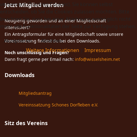
verbessern (Tracking Cookies). Sie können selbst
Jetzt Mitglied werden
entscheiden, ob Sie die Cookies zulassen möchten. Bitte
beachten Sie, dass bei einer Ablehnung womöglich nicht
Neugierig geworden und an einer Mitgliedschaft
mehr alle Funktionalitäten der Seite zur Verfügung stehen.
interessiert?
Ein Antragsformular für eine Mitgliedschaft sowie unsere
Akzeptieren
Ablehnen
Vereinssatzung findest du bei den Downloads.
Weitere Informationen
|
Impressum
Noch unschlüssig und Fragen?
Dann fragt gerne per Email nach:
info@wisselsheim.net
Downloads
Mitgliedsantrag
Vereinssatzung Schones Dorfleben e.V.
Sitz des Vereins