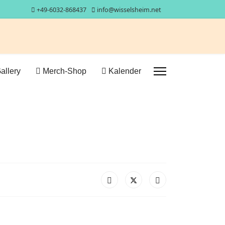
+49-6032-868437
info@wisselsheim.net
allery
Merch-Shop
Kalender