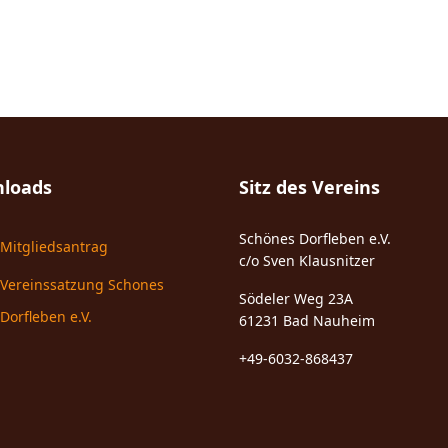
loads
Sitz des Vereins
Schönes Dorfleben e.V.
Mitgliedsantrag
c/o Sven Klausnitzer
Vereinssatzung Schones
Södeler Weg 23A
Dorfleben e.V.
61231 Bad Nauheim
+49-6032-868437