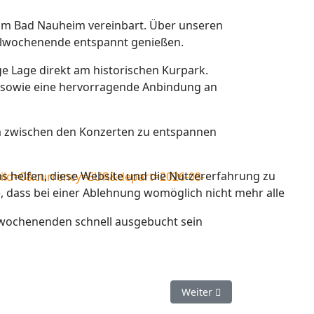
am Bad Nauheim vereinbart. Über unseren
alwochenende entspannt genießen.
e Lage direkt am historischen Kurpark.
he sowie eine hervorragende Anbindung an
um zwischen den Konzerten zu entspannen
ns helfen, diese Website und die Nutzererfahrung zu
child=0&currency=EUR&depart=2026-08-
e, dass bei einer Ablehnung womöglich nicht mehr alle
swochenenden schnell ausgebucht sein
Nächster Beitrag: Wisselsh
Weiter