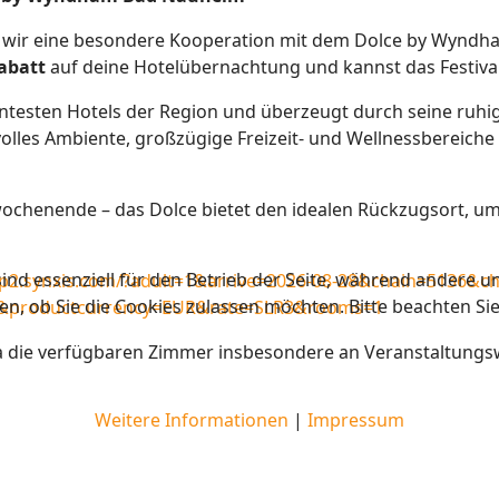
 wir eine besondere Kooperation mit dem Dolce by Wyndh
abatt
auf deine Hotelübernachtung und kannst das Festiv
testen Hotels der Region und überzeugt durch seine ruhig
lvolles Ambiente, großzügige Freizeit- und Wellnessbereic
lwochenende – das Dolce bietet den idealen Rückzugsort, 
ind essenziell für den Betrieb der Seite, während andere u
e-p2.synxis.com/?adult=1&arrive=2026-08-28&chain=5136&
en, ob Sie die Cookies zulassen möchten. Bitte beachten Si
DE&productcurrency=EUR&rate=SLR3&rooms=1
da die verfügbaren Zimmer insbesondere an Veranstaltung
Weitere Informationen
|
Impressum