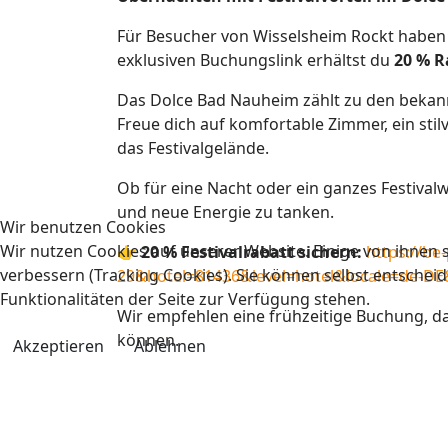
Für Besucher von Wisselsheim Rockt haben
exklusiven Buchungslink erhältst du
20 % R
Das Dolce Bad Nauheim zählt zu den bekann
Freue dich auf komfortable Zimmer, ein sti
das Festivalgelände.
Ob für eine Nacht oder ein ganzes Festiva
und neue Energie zu tanken.
Wir benutzen Cookies
Wir nutzen Cookies auf unserer Website. Einige von ihnen s
👉 20 % Festivalrabatt sichern:
https://b
verbessern (Tracking Cookies). Sie können selbst entscheid
29&hotel=81436&level=hotel&locale=de-
Funktionalitäten der Seite zur Verfügung stehen.
Wir empfehlen eine frühzeitige Buchung, 
können.
Akzeptieren
Ablehnen