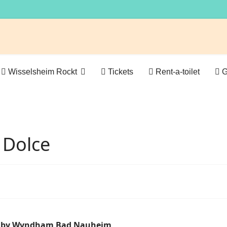
Wisselsheim Rockt
Tickets
Rent-a-toilet
G
 Dolce
lce by Wyndham Bad Nauheim